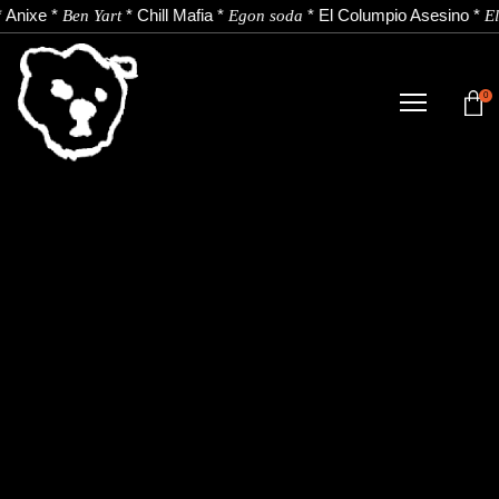
*
Anixe
*
*
Chill Mafia
*
*
El Columpio Asesino
*
Ben Yart
Egon soda
El
0
TIENDA
NOVEDADES
ARTISTAS
NOTICIAS
CONTACTO
Instagram
Youtube
Spotify
EU
ES