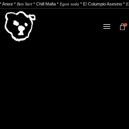
*
Anixe
*
*
Chill Mafia
*
*
El Columpio Asesino
*
Ben Yart
Egon soda
E
0
TIENDA
NOVEDADES
ARTISTAS
NOTICIAS
CONTACTO
Instagram
Youtube
Spotify
EU
ES