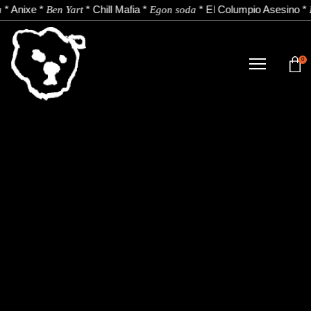
*
Anixe
*
*
Chill Mafia
*
*
El Columpio Asesino
*
a
Ben Yart
Egon soda
0
TIENDA
NOVEDADES
ARTISTAS
NOTICIAS
CONTACTO
Instagram
Youtube
Spotify
EU
ES