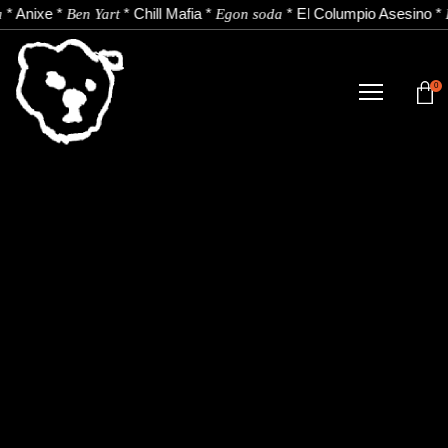
*
Anixe
*
*
Chill Mafia
*
*
El Columpio Asesino
*
a
Ben Yart
Egon soda
0
TIENDA
NOVEDADES
ARTISTAS
NOTICIAS
CONTACTO
Instagram
Youtube
Spotify
EU
ES