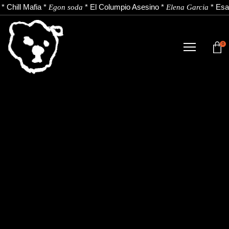
*
Chill Mafia
*
*
El Columpio Asesino
*
*
Esa
Egon soda
Elena Garcia
0
TIENDA
NOVEDADES
ARTISTAS
NOTICIAS
CONTACTO
Instagram
Youtube
Spotify
EU
ES