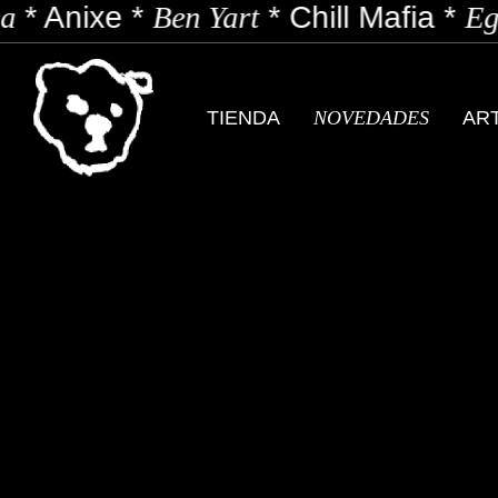
a
*
Anixe
*
Ben Yart
*
Chill Mafia
*
Ego
TIENDA
NOVEDADES
AR