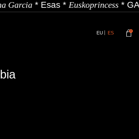
a Garcia
*
Esas
*
Euskoprincess
*
GAZ
0
EU
ES
bia