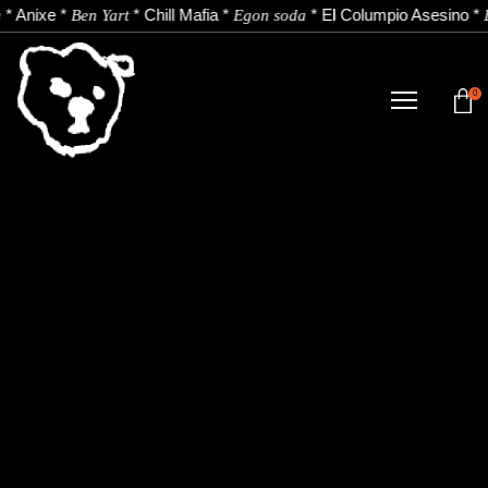
*
Anixe
*
*
Chill Mafia
*
*
El Columpio Asesino
*
Ben Yart
Egon soda
0
TIENDA
NOVEDADES
ARTISTAS
NOTICIAS
CONTACTO
Instagram
Youtube
Spotify
EU
ES