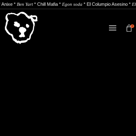
*
Anixe
*
*
Chill Mafia
*
*
El Columpio Asesino
*
Ben Yart
Egon soda
El
0
TIENDA
NOVEDADES
ARTISTAS
NOTICIAS
CONTACTO
Instagram
Youtube
Spotify
EU
ES