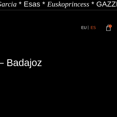
arcia
*
Esas
*
Euskoprincess
*
GAZZI
0
EU
ES
 – Badajoz