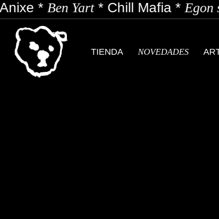
Anixe
*
Ben Yart
*
Chill Mafia
*
Egon s
TIENDA
NOVEDADES
AR