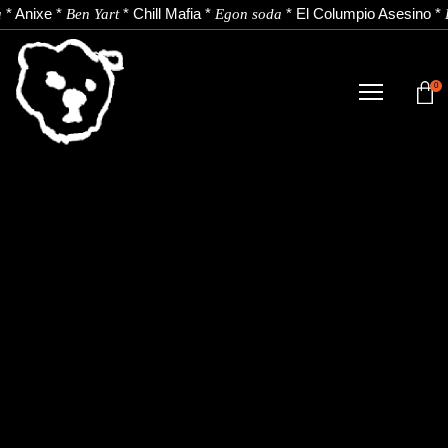
*
Anixe
*
*
Chill Mafia
*
*
El Columpio Asesino
*
a
Ben Yart
Egon soda
0
TIENDA
NOVEDADES
ARTISTAS
NOTICIAS
CONTACTO
Instagram
Youtube
Spotify
EU
ES