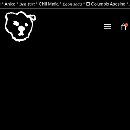
*
Anixe
*
*
Chill Mafia
*
*
El Columpio Asesino
*
a
Ben Yart
Egon soda
0
TIENDA
NOVEDADES
ARTISTAS
NOTICIAS
CONTACTO
Instagram
Youtube
Spotify
EU
ES