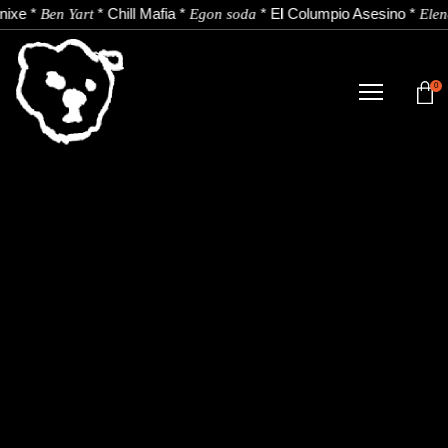
nixe
*
*
Chill Mafia
*
*
El Columpio Asesino
*
Ben Yart
Egon soda
Elen
0
TIENDA
NOVEDADES
ARTISTAS
NOTICIAS
CONTACTO
Instagram
Youtube
Spotify
EU
ES