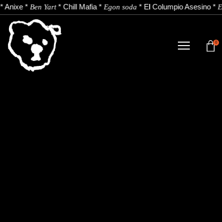
*
Anixe
*
*
Chill Mafia
*
*
El Columpio Asesino
*
Ben Yart
Egon soda
E
0
TIENDA
NOVEDADES
ARTISTAS
NOTICIAS
CONTACTO
Instagram
Youtube
Spotify
EU
ES