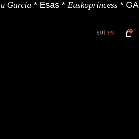
a Garcia
*
Esas
*
Euskoprincess
*
GAZ
0
EU
ES