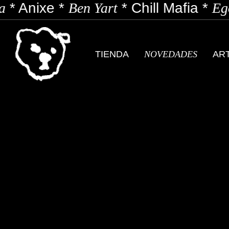
*
Anixe
*
Ben Yart
*
Chill Mafia
*
Ego
TIENDA
NOVEDADES
AR