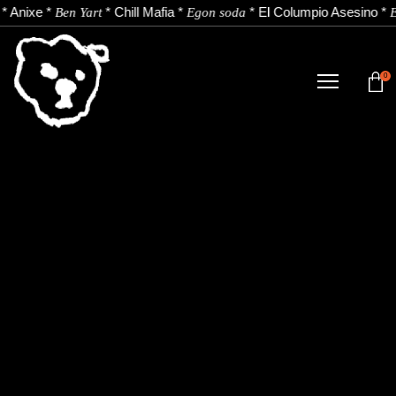
*
Anixe
*
*
Chill Mafia
*
*
El Columpio Asesino
*
Ben Yart
Egon soda
E
0
TIENDA
NOVEDADES
ARTISTAS
NOTICIAS
CONTACTO
Instagram
Youtube
Spotify
EU
ES