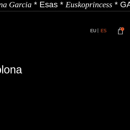
a Garcia
*
Esas
*
Euskoprincess
*
GA
0
EU
ES
plona