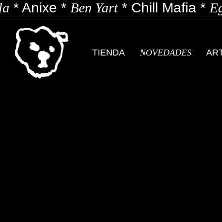
a
*
Anixe
*
Ben Yart
*
Chill Mafia
*
Eg
TIENDA
NOVEDADES
AR