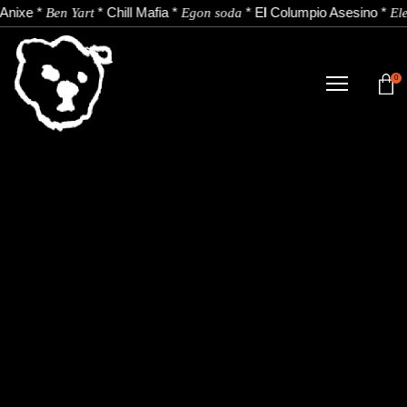
Anixe
*
*
Chill Mafia
*
*
El Columpio Asesino
*
Ben Yart
Egon soda
El
0
TIENDA
NOVEDADES
ARTISTAS
NOTICIAS
CONTACTO
Instagram
Youtube
Spotify
EU
ES