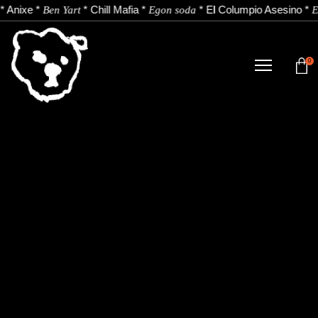
*
Anixe
*
*
Chill Mafia
*
*
El Columpio Asesino
*
Ben Yart
Egon soda
E
0
TIENDA
NOVEDADES
ARTISTAS
NOTICIAS
CONTACTO
Instagram
Youtube
Spotify
EU
ES