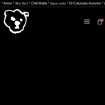
*
Anixe
*
*
Chill Mafia
*
*
El Columpio Asesino
*
Ben Yart
Egon soda
0
TIENDA
NOVEDADES
ARTISTAS
NOTICIAS
CONTACTO
Instagram
Youtube
Spotify
EU
ES