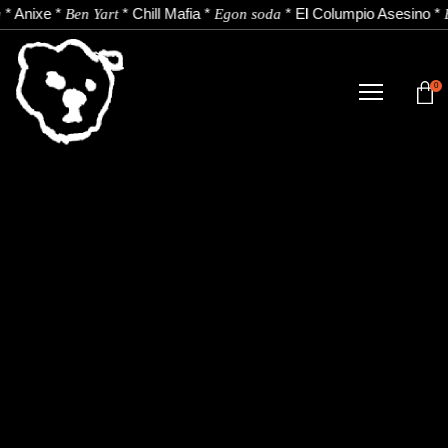
*
Anixe
*
*
Chill Mafia
*
*
El Columpio Asesino
*
Ben Yart
Egon soda
0
TIENDA
NOVEDADES
ARTISTAS
NOTICIAS
CONTACTO
Instagram
Youtube
Spotify
EU
ES