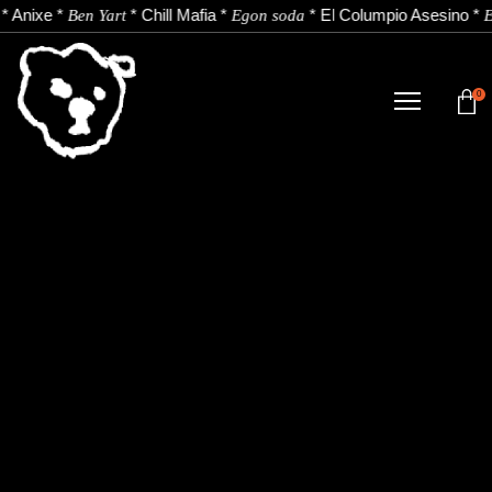
*
Anixe
*
*
Chill Mafia
*
*
El Columpio Asesino
*
Ben Yart
Egon soda
E
0
TIENDA
NOVEDADES
ARTISTAS
NOTICIAS
CONTACTO
Instagram
Youtube
Spotify
EU
ES