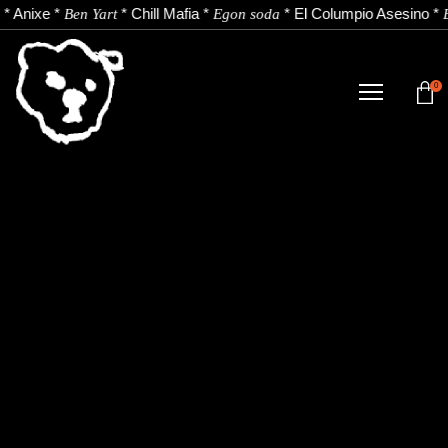
*
Anixe
*
*
Chill Mafia
*
*
El Columpio Asesino
*
Ben Yart
Egon soda
0
TIENDA
NOVEDADES
ARTISTAS
NOTICIAS
CONTACTO
Instagram
Youtube
Spotify
EU
ES