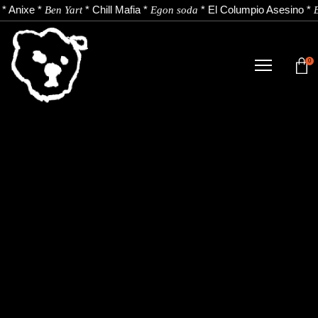
*
Anixe
*
*
Chill Mafia
*
*
El Columpio Asesino
*
Ben Yart
Egon soda
E
0
TIENDA
NOVEDADES
ARTISTAS
NOTICIAS
CONTACTO
Instagram
Youtube
Spotify
EU
ES