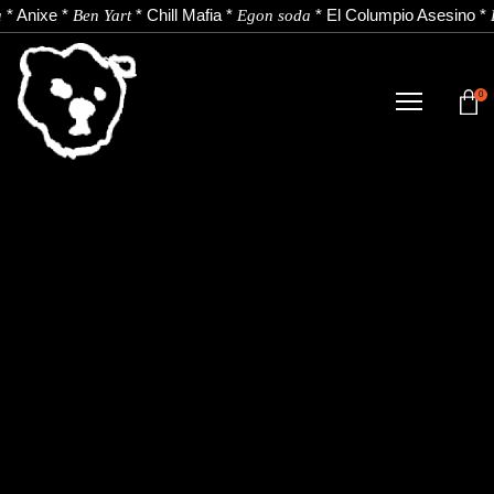
*
Anixe
*
*
Chill Mafia
*
*
El Columpio Asesino
*
Ben Yart
Egon soda
0
TIENDA
NOVEDADES
ARTISTAS
NOTICIAS
CONTACTO
Instagram
Youtube
Spotify
EU
ES