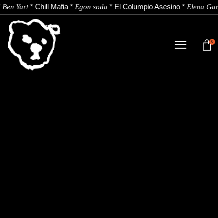
*
*
Chill Mafia
*
*
El Columpio Asesino
*
Ben Yart
Egon soda
Elena Gar
0
TIENDA
NOVEDADES
ARTISTAS
NOTICIAS
CONTACTO
Instagram
Youtube
Spotify
EU
ES