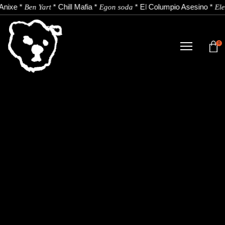
Anixe
*
*
Chill Mafia
*
*
El Columpio Asesino
*
Ben Yart
Egon soda
Ele
0
TIENDA
NOVEDADES
ARTISTAS
NOTICIAS
CONTACTO
Instagram
Youtube
Spotify
EU
ES