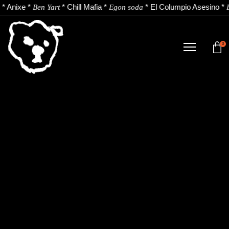
*
Anixe
*
*
Chill Mafia
*
*
El Columpio Asesino
*
Ben Yart
Egon soda
0
TIENDA
NOVEDADES
ARTISTAS
NOTICIAS
CONTACTO
Instagram
Youtube
Spotify
EU
ES