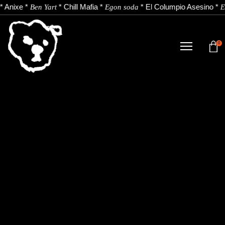
*
Anixe
*
*
Chill Mafia
*
*
El Columpio Asesino
*
Ben Yart
Egon soda
E
0
TIENDA
NOVEDADES
ARTISTAS
NOTICIAS
CONTACTO
Instagram
Youtube
Spotify
EU
ES