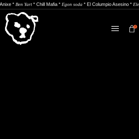
Anixe
*
*
Chill Mafia
*
*
El Columpio Asesino
*
Ben Yart
Egon soda
Ele
0
TIENDA
NOVEDADES
ARTISTAS
NOTICIAS
CONTACTO
Instagram
Youtube
Spotify
EU
ES