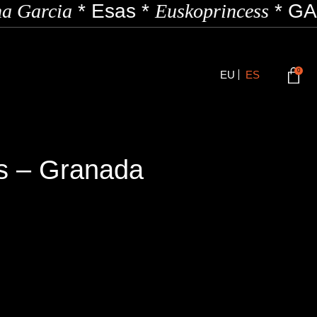
a Garcia
*
Esas
*
Euskoprincess
*
GAZ
0
EU
ES
s – Granada