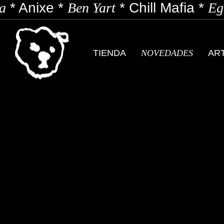
*
Anixe
*
Ben Yart
*
Chill Mafia
*
Ego
TIENDA
NOVEDADES
AR