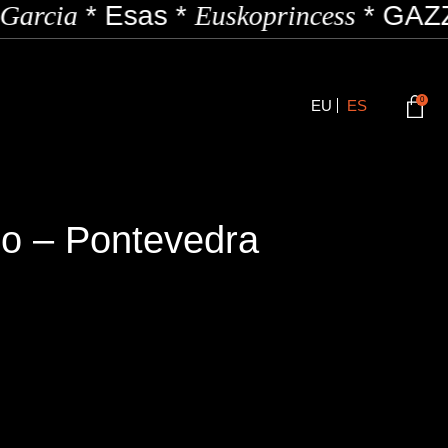
Garcia
*
Esas
*
Euskoprincess
*
GAZZ
0
EU
ES
o – Pontevedra