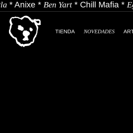
a
*
Anixe
*
Ben Yart
*
Chill Mafia
*
Eg
TIENDA
NOVEDADES
AR