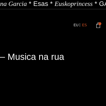
na Garcia
*
Esas
*
Euskoprincess
*
GA
0
EU
ES
 – Musica na rua