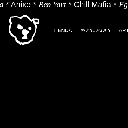
*
Anixe
*
Ben Yart
*
Chill Mafia
*
Ego
TIENDA
NOVEDADES
AR