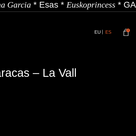
a Garcia
*
Esas
*
Euskoprincess
*
GAZ
0
EU
ES
racas – La Vall