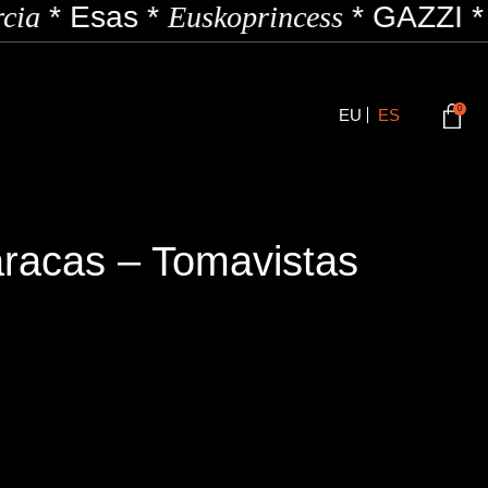
ia
*
Esas
*
Euskoprincess
*
GAZZI
*
0
EU
ES
racas – Tomavistas