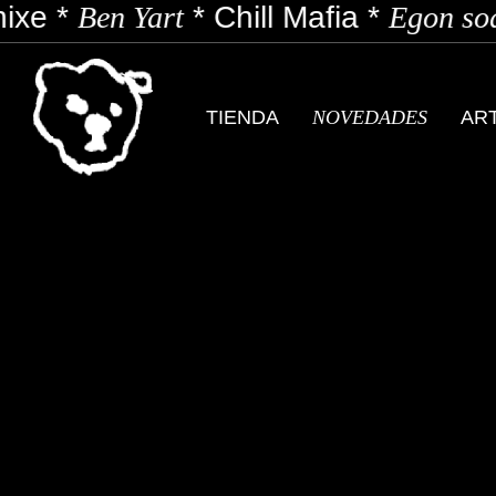
ixe
*
Ben Yart
*
Chill Mafia
*
Egon sod
TIENDA
NOVEDADES
AR