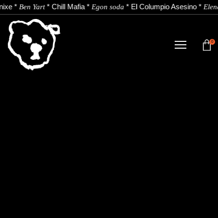
nixe
*
*
Chill Mafia
*
*
El Columpio Asesino
*
Ben Yart
Egon soda
Elen
0
TIENDA
NOVEDADES
ARTISTAS
NOTICIAS
CONTACTO
Instagram
Youtube
Spotify
EU
ES