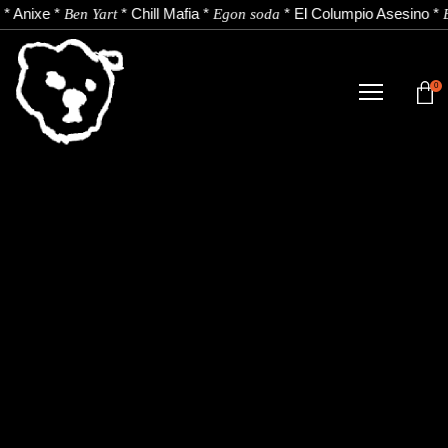
*
Anixe
*
*
Chill Mafia
*
*
El Columpio Asesino
*
Ben Yart
Egon soda
0
TIENDA
NOVEDADES
ARTISTAS
NOTICIAS
CONTACTO
Instagram
Youtube
Spotify
EU
ES