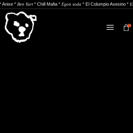
*
Anixe
*
*
Chill Mafia
*
*
El Columpio Asesino
*
Ben Yart
Egon soda
E
0
TIENDA
NOVEDADES
ARTISTAS
NOTICIAS
CONTACTO
Instagram
Youtube
Spotify
EU
ES