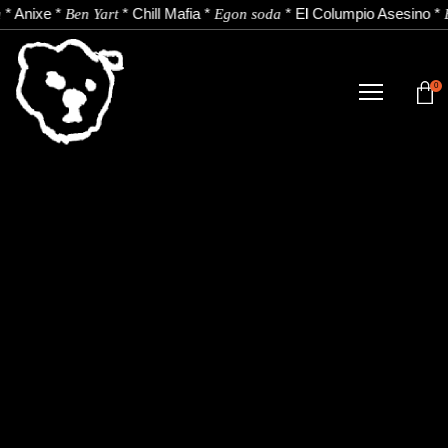
*
Anixe
*
*
Chill Mafia
*
*
El Columpio Asesino
*
Ben Yart
Egon soda
0
TIENDA
NOVEDADES
ARTISTAS
NOTICIAS
CONTACTO
Instagram
Youtube
Spotify
EU
ES