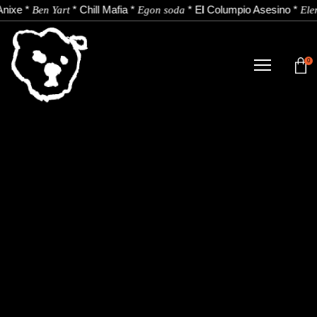
nixe
*
*
Chill Mafia
*
*
El Columpio Asesino
*
Ben Yart
Egon soda
Ele
0
TIENDA
NOVEDADES
ARTISTAS
NOTICIAS
CONTACTO
Instagram
Youtube
Spotify
EU
ES