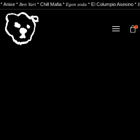
*
Anixe
*
*
Chill Mafia
*
*
El Columpio Asesino
*
Ben Yart
Egon soda
E
0
TIENDA
NOVEDADES
ARTISTAS
NOTICIAS
CONTACTO
Instagram
Youtube
Spotify
EU
ES