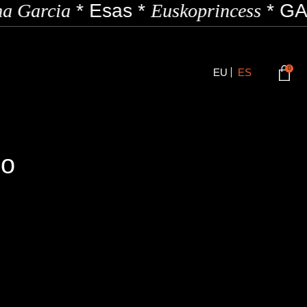
a Garcia
*
Esas
*
Euskoprincess
*
GAZ
0
EU
ES
go