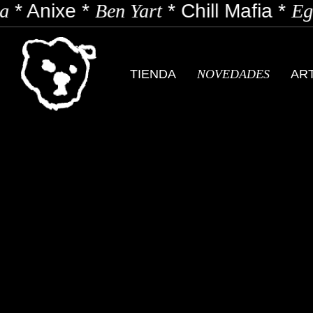
*
Anixe
*
Ben Yart
*
Chill Mafia
*
Ego
TIENDA
NOVEDADES
AR