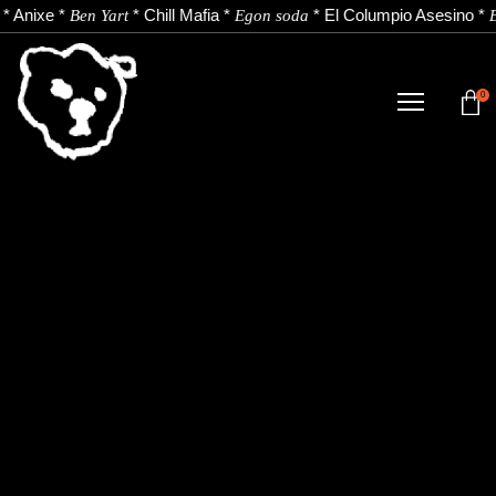
*
Anixe
*
*
Chill Mafia
*
*
El Columpio Asesino
*
Ben Yart
Egon soda
E
0
TIENDA
NOVEDADES
ARTISTAS
NOTICIAS
CONTACTO
Instagram
Youtube
Spotify
EU
ES