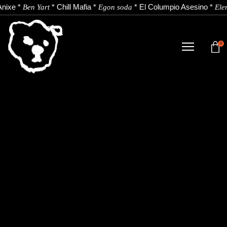
nixe
*
*
Chill Mafia
*
*
El Columpio Asesino
*
Ben Yart
Egon soda
Ele
0
TIENDA
NOVEDADES
ARTISTAS
NOTICIAS
CONTACTO
Instagram
Youtube
Spotify
EU
ES