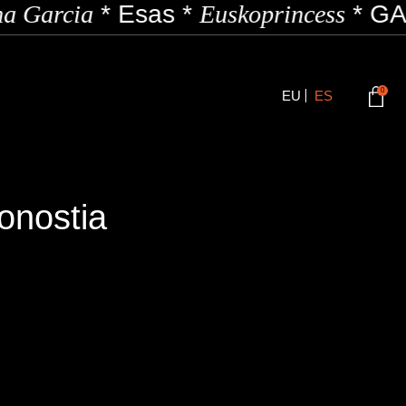
a Garcia
*
Esas
*
Euskoprincess
*
GAZ
0
EU
ES
onostia