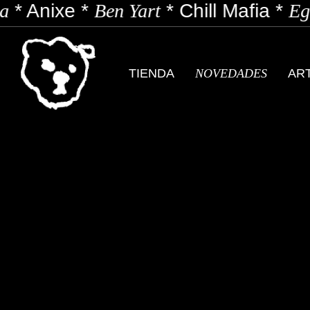
a
*
Anixe
*
Ben Yart
*
Chill Mafia
*
Ego
TIENDA
NOVEDADES
AR