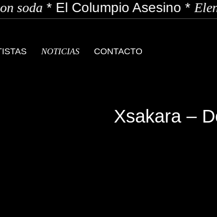
n soda
*
El Columpio Asesino
*
Elen
TISTAS
NOTICIAS
CONTACTO
Xsakara – D