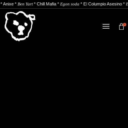
*
Anixe
*
*
Chill Mafia
*
*
El Columpio Asesino
*
Ben Yart
Egon soda
E
0
TIENDA
NOVEDADES
ARTISTAS
NOTICIAS
CONTACTO
Instagram
Youtube
Spotify
EU
ES