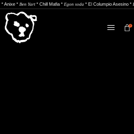
*
Anixe
*
*
Chill Mafia
*
*
El Columpio Asesino
*
Ben Yart
Egon soda
0
TIENDA
NOVEDADES
ARTISTAS
NOTICIAS
CONTACTO
Instagram
Youtube
Spotify
EU
ES