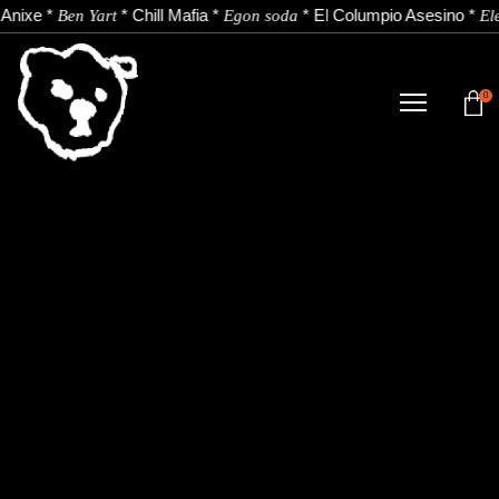
Anixe
*
*
Chill Mafia
*
*
El Columpio Asesino
*
Ben Yart
Egon soda
El
0
TIENDA
NOVEDADES
ARTISTAS
NOTICIAS
CONTACTO
Instagram
Youtube
Spotify
EU
ES