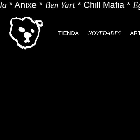
a
*
Anixe
*
Ben Yart
*
Chill Mafia
*
Eg
TIENDA
NOVEDADES
AR