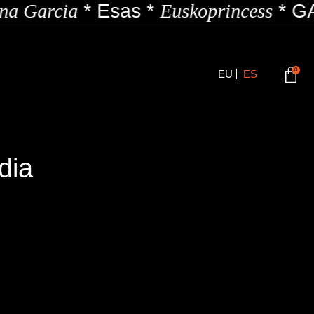
a Garcia
*
Esas
*
Euskoprincess
*
GA
0
EU
ES
dia