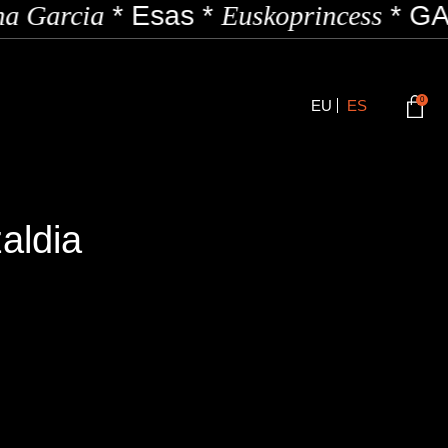
a Garcia
*
Esas
*
Euskoprincess
*
GAZ
0
EU
ES
aldia