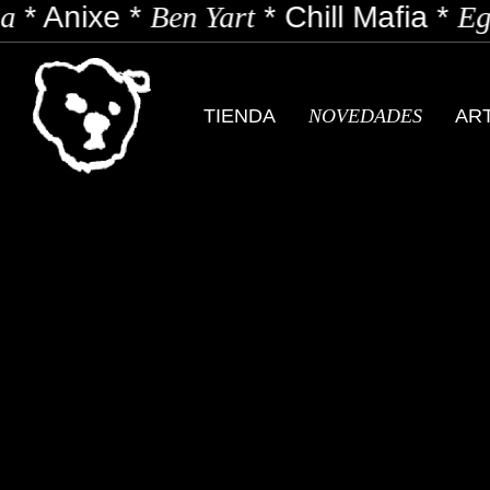
a
*
Anixe
*
Ben Yart
*
Chill Mafia
*
Ego
TIENDA
NOVEDADES
AR