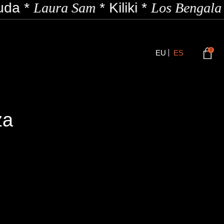
da
*
Laura Sam
*
Kiliki
*
Los Bengala
0
EU
ES
za