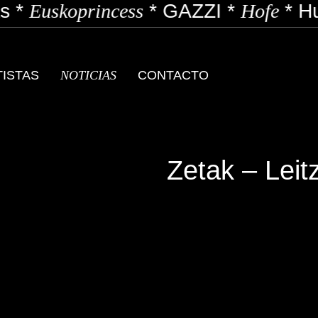
*
Euskoprincess
*
GAZZI
*
Hofe
*
Hu
TISTAS
NOTICIAS
CONTACTO
Zetak – Leit